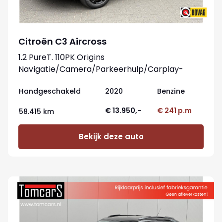
Citroën C3 Aircross
1.2 PureT. 110PK Origins
Navigatie/Camera/Parkeerhulp/Carplay-
Android
Handgeschakeld
2020
Benzine
€ 13.950,-
€ 241 p.m
58.415 km
Bekijk deze auto