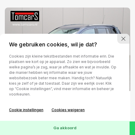
We gebruiken cookies, wil je dat?
Cookies zijn kleine tekstbestanden met informatie erin. Die
plaatsen we kort op je apparaat. Zo zien we bijvoorbeeld
welke pagina’s je zag, waar je afhaakte en wat je invulde. Op
die manier hebben wij informatie waar we jouw
websitebezoek beter mee maken. Handig toch? Natuurlijk
kies je zelf of je dat toestaat. Daar zijn we eerlijk over. Klik
op “Cookie instellingen”, vind meer informatie en beheer je
voorkeuren.
Jeep Compass
Cookie instellingen
Cookies weigeren
2.1 CRD Limited
Leder/Stoelverwarming/Cruise-control
Ga akkoord
Handgeschakeld
2013
Diesel