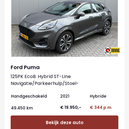
Ford Puma
125PK EcoB. Hybrid ST-Line
Navigatie/Parkeerhulp/Stoel-
stuurverwarming/Elektr.-klep
Handgeschakeld
2021
Hybride
€ 19.950,-
€ 344 p.m
49.450 km
Bekijk deze auto