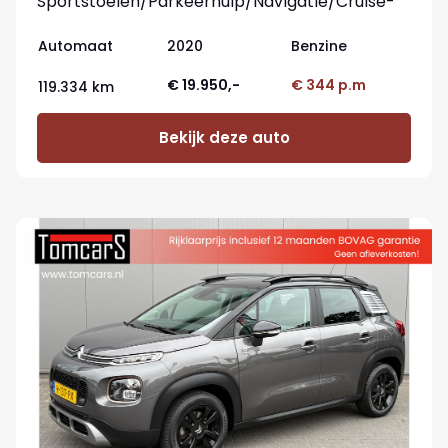
Sportstoelen/Parkeerhulp/Navigatie/Cruise-
control
Automaat
2020
Benzine
€ 19.950,-
€ 344 p.m
119.334 km
Bekijk deze auto