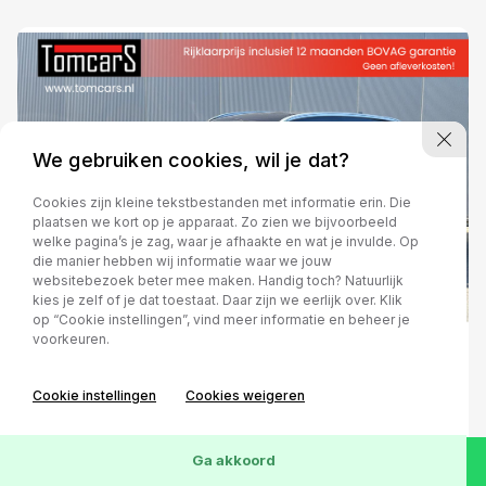
We gebruiken cookies, wil je dat?
Cookies zijn kleine tekstbestanden met informatie erin. Die
plaatsen we kort op je apparaat. Zo zien we bijvoorbeeld
welke pagina’s je zag, waar je afhaakte en wat je invulde. Op
die manier hebben wij informatie waar we jouw
websitebezoek beter mee maken. Handig toch? Natuurlijk
kies je zelf of je dat toestaat. Daar zijn we eerlijk over. Klik
op “Cookie instellingen”, vind meer informatie en beheer je
voorkeuren.
Hyundai Tucson
Cookie instellingen
Cookies weigeren
1.6 T-GDi 177PK Premium
Navigatie/Leder/Stoelverwarming/Parkeerhulp
Ga akkoord
Handgeschakeld
2020
Benzine