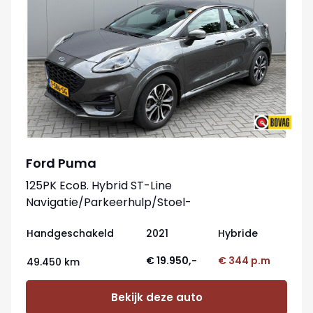
Ford Puma
125PK EcoB. Hybrid ST-Line
Navigatie/Parkeerhulp/Stoel-
stuurverwarming/Elektr.-klep
Handgeschakeld
2021
Hybride
€ 19.950,-
€ 344 p.m
49.450 km
Bekijk deze auto