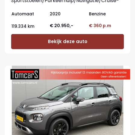
Sportstoelen/Parkeerhulp/Navigatie/Cruise-
control
Automaat
2020
Benzine
€ 20.950,-
€ 360 p.m
119.334 km
Bekijk deze auto