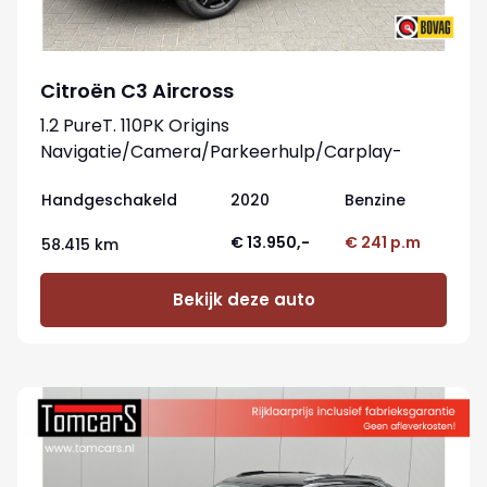
Citroën C3 Aircross
1.2 PureT. 110PK Origins
Navigatie/Camera/Parkeerhulp/Carplay-
Android
Handgeschakeld
2020
Benzine
€ 13.950,-
€ 241 p.m
58.415 km
Bekijk deze auto