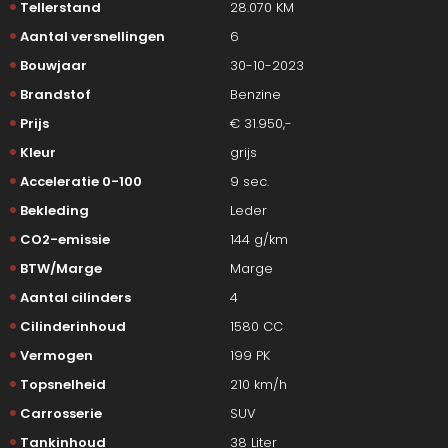
Tellerstand
28.070 KM
Aantal versnellingen
6
Bouwjaar
30-10-2023
Brandstof
Benzine
Prijs
€ 31.950,-
Kleur
grijs
Acceleratie 0-100
9 sec.
Bekleding
Leder
CO2-emissie
144 g/km
BTW/Marge
Marge
Aantal cilinders
4
Cilinderinhoud
1580 CC
Vermogen
199 PK
Topsnelheid
210 km/h
Carrosserie
SUV
Tankinhoud
38 Liter