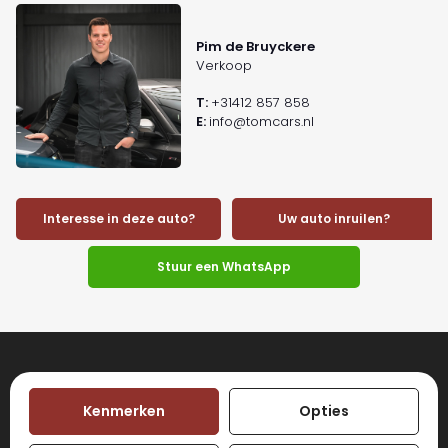
Pim de Bruyckere
Verkoop
T:
+31412 857 858
E:
info@tomcars.nl
Interesse in deze auto?
Uw auto inruilen?
Stuur een WhatsApp
Kenmerken
Opties