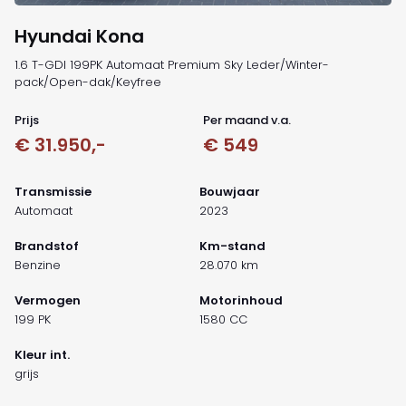
Hyundai Kona
1.6 T-GDI 199PK Automaat Premium Sky Leder/Winter-
pack/Open-dak/Keyfree
Prijs
Per maand v.a.
€ 31.950,-
€ 549
Transmissie
Bouwjaar
Automaat
2023
Brandstof
Km-stand
Benzine
28.070 km
Vermogen
Motorinhoud
199 PK
1580 CC
Kleur int.
grijs