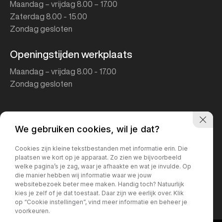
Maandag – vrijdag 8.00 – 17.00
Zaterdag 8.00 - 15.00
Zondag gesloten
Openingstijden werkplaats
Maandag – vrijdag 8.00 - 17.00
Zondag gesloten
We gebruiken cookies, wil je dat?
Cookies zijn kleine tekstbestanden met informatie erin. Die
plaatsen we kort op je apparaat. Zo zien we bijvoorbeeld
welke pagina’s je zag, waar je afhaakte en wat je invulde. Op
2026 - Tomcars.nl
die manier hebben wij informatie waar we jouw
websitebezoek beter mee maken. Handig toch? Natuurlijk
Algemene voorwaarden
Privacy policy
kies je zelf of je dat toestaat. Daar zijn we eerlijk over. Klik
op “Cookie instellingen”, vind meer informatie en beheer je
voorkeuren.