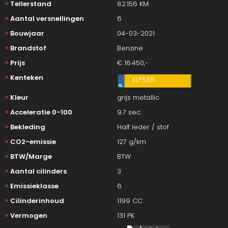
Tellerstand
82.156 KM
Aantal versnellingen
6
Bouwjaar
04-03-2021
Brandstof
Benzine
Prijs
€ 16.450,-
Kenteken
KLP56R
Kleur
grijs metallic
Acceleratie 0-100
9.7 sec.
Bekleding
Half leder / stof
CO2-emissie
127 g/km
BTW/Marge
BTW
Aantal cilinders
3
Emissieklasse
6
Cilinderinhoud
1199 CC
Vermogen
131 PK