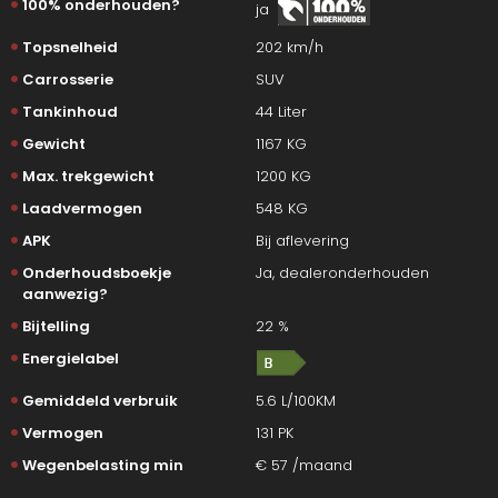
100% onderhouden?
ja
Topsnelheid
202 km/h
Carrosserie
SUV
Tankinhoud
44 Liter
Gewicht
1167 KG
Max. trekgewicht
1200 KG
Laadvermogen
548 KG
APK
Bij aflevering
Onderhoudsboekje
Ja, dealeronderhouden
aanwezig?
Bijtelling
22 %
Energielabel
Gemiddeld verbruik
5.6 L/100KM
Vermogen
131 PK
Wegenbelasting min
€ 57 /maand