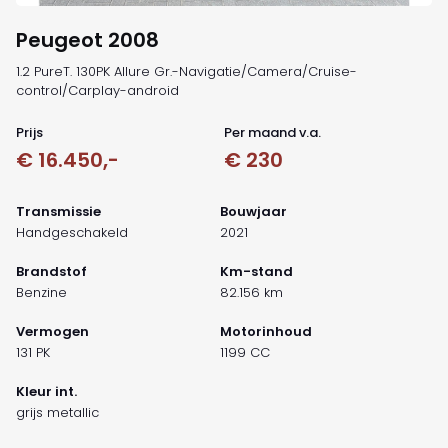
Peugeot 2008
1.2 PureT. 130PK Allure Gr.-Navigatie/Camera/Cruise-
control/Carplay-android
Prijs
Per maand v.a.
€ 16.450,-
€ 230
Transmissie
Bouwjaar
Handgeschakeld
2021
Brandstof
Km-stand
Benzine
82.156 km
Vermogen
Motorinhoud
131 PK
1199 CC
Kleur int.
grijs metallic