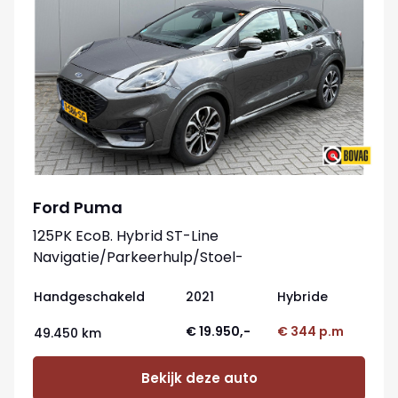
Ford Puma
125PK EcoB. Hybrid ST-Line
Navigatie/Parkeerhulp/Stoel-
stuurverwarming/Elektr.-klep
Handgeschakeld
2021
Hybride
€ 19.950,-
€ 344 p.m
49.450 km
Bekijk deze auto