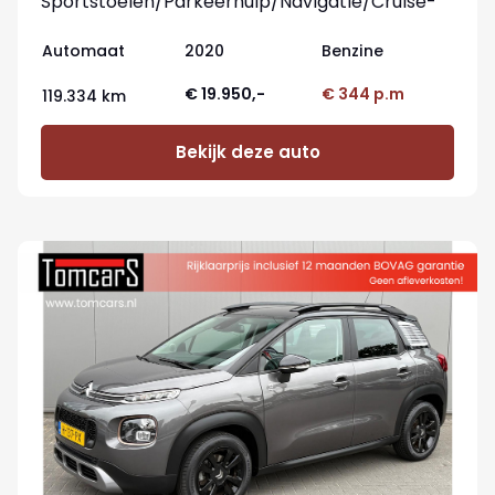
Sportstoelen/Parkeerhulp/Navigatie/Cruise-
control
Automaat
2020
Benzine
€ 19.950,-
€ 344 p.m
119.334 km
Bekijk deze auto