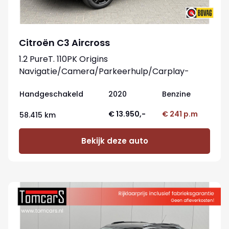
Citroën C3 Aircross
1.2 PureT. 110PK Origins
Navigatie/Camera/Parkeerhulp/Carplay-
Android
Handgeschakeld
2020
Benzine
€ 13.950,-
€ 241 p.m
58.415 km
Bekijk deze auto