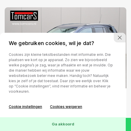
We gebruiken cookies, wil je dat?
Cookies zijn kleine tekstbestanden met informatie erin. Die
plaatsen we kort op je apparaat. Zo zien we bijvoorbeeld
welke pagina’s je zag, waar je afhaakte en wat je invulde. Op
die manier hebben wij informatie waar we jouw
websitebezoek beter mee maken. Handig toch? Natuurlijk
kies je zelf of je dat toestaat. Daar zijn we eerlijk over. Klik
op “Cookie instellingen”, vind meer informatie en beheer je
voorkeuren.
Jeep Compass
Cookie instellingen
Cookies weigeren
2.1 CRD Limited
Leder/Stoelverwarming/Cruise-control
Ga akkoord
Handgeschakeld
2013
Diesel