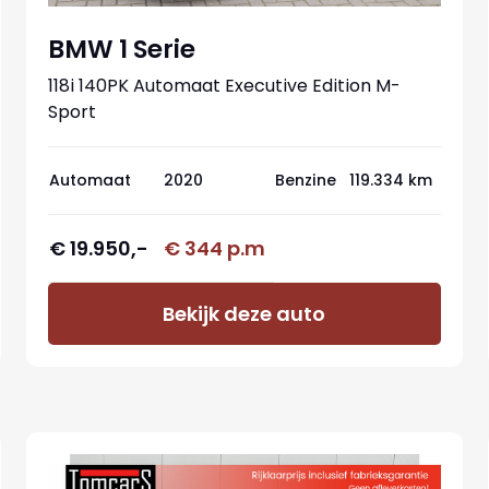
BMW 1 Serie
118i 140PK Automaat Executive Edition M-
Sport
Sportstoelen/Parkeerhulp/Navigatie/Cruise-
control
Automaat
2020
Benzine
119.334 km
€ 19.950,-
€ 344 p.m
Bekijk deze auto