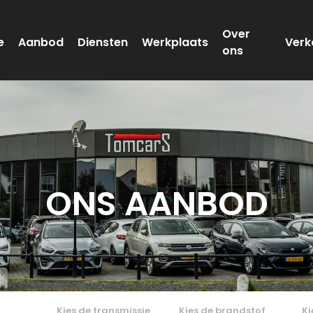
Over
e
Aanbod
Diensten
Werkplaats
Verk
ons
ONS
AANBOD
Kies de transmissie
Kies de brandstof
Ki