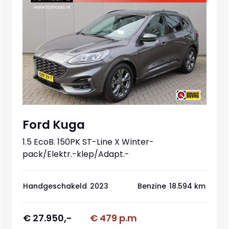
Ford Kuga
1.5 EcoB. 150PK ST-Line X Winter-
ee
pack/Elektr.-klep/Adapt.-
cruise/Keyfree/360-camera
Handgeschakeld
2023
Benzine
18.594 km
€ 27.950,-
€ 479 p.m