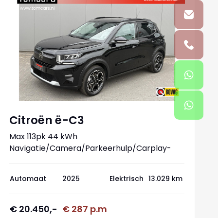
Citroën ë-C3
Max 113pk 44 kWh
Navigatie/Camera/Parkeerhulp/Carplay-
android
Automaat
2025
Elektrisch
13.029 km
€ 20.450,-
€ 287 p.m